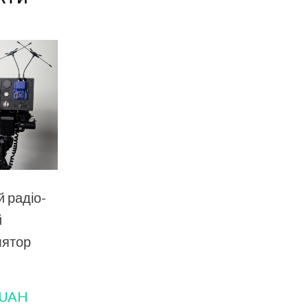
 радіо-
й
лятор
 UAH