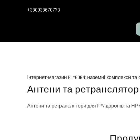
+380938670773
Інтернет-магазин FLYGORN: наземні комплекси та
Антени та ретранслятор
Антени та ретранслятори для FPV доронів та НР
Проду