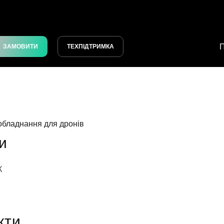
П
ЗАМОВИТИ
ТЕХПІДТРИМКА
 обладнання для дронів
и
К
кти