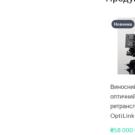
Новинка
Виносний
оптични
ретранс
OptiLink
₴58 000