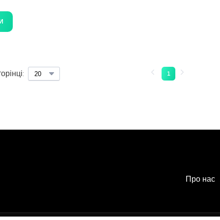
И
орінці:
1
Про нас