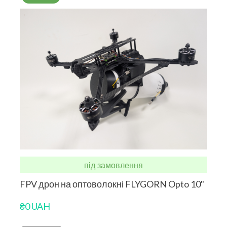
під замовлення
FPV дрон на оптоволокні FLYGORN Opto 10"
₴0 UAH