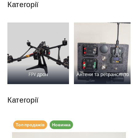
Категорії
FPV дрон
Антени та ретранслятори
Категорії
Топ продажів
Новинка