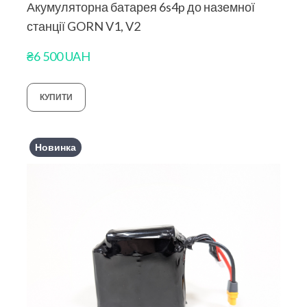
Акумуляторна батарея 6s4p до наземної
станції GORN V1, V2
₴6 500 UAH
КУПИТИ
Новинка